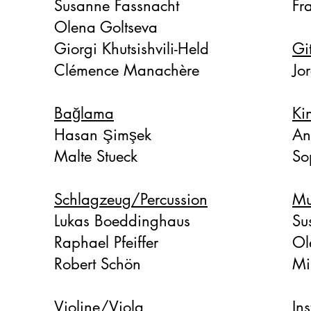
Susanne Fassnacht
Fr
Olena Goltseva
Giorgi Khutsishvili-Held
Gi
Clémence Manachère
Jo
Bağlama
Ki
Hasan Şimşek
An
Malte Stueck
​S
Schlagzeug/Percussion
Mu
Lukas Boeddinghaus
​S
Raphael Pfeiffer
Ol
​Robert Schön
Mi
Violine/Viola
In