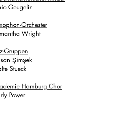
nio Geugelin
xophon-Orchester
mantha Wright
z-Gruppen
san Şimşek
lte Stueck
ademie Hamburg Chor
rly Power