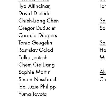
Ilya Altincinar,
To
David Dieterle
Chieh-Liang Chen
Sa
​Gregor DuBuclet
Sa
Corduta Düppers
Tonio Geugelin
Sa
Rostislav Golod
Ha
Falko Jentsch
Ma
Chem Cie Liang
​Sophie Martin
Ak
Simon Nussbruch
Ca
​Ida Luzie Philipp
​Yuma Toyota