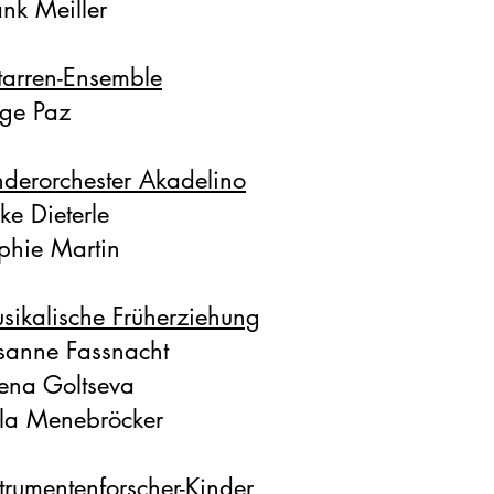
ank Meiller
tarren-Ensemble
rge Paz
nderorchester Akadelino
ke Dieterle
ophie Martin
sikalische Früherziehung
usanne Fassnacht
ena Goltseva
la Menebröcker
strumentenforscher-Kinder