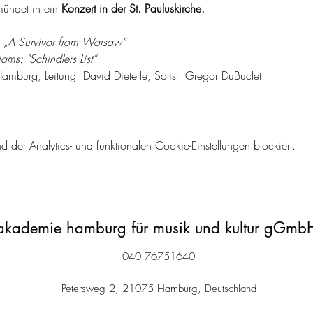
ündet in ein 
Konzert in der St. Pauluskirche.
 „A Survivor from Warsaw“
ams: "Schindlers List“
amburg, Leitung: David Dieterle, Solist: Gregor DuBuclet
er Analytics- und funktionalen Cookie-Einstellungen blockiert.
akademie hamburg für musik und kultur gGmb
040 76751640
Petersweg 2, 21075 Hamburg, Deutschland