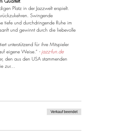
m Quartett
. 
gen Platz in der Jazzwelt erspielt. 
zurückzukehren. Swingende 
e tiefe und durchdringende Ruhe im 
 sanft und gewinnt durch die liebevolle 
rt unterstützend für ihre Mitspieler 
 auf eigene Weise.“ 
- 
jazz-fun.de
rger, den aus den USA stammenden 
sie zur…
Verkauf beendet