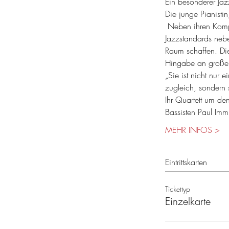
Ein besonderer Jaz
Die junge Pianisti
 Neben ihren Kompo
Jazzstandards neb
Raum schaffen. Die 
Hingabe an großer 
„Sie ist nicht nur 
zugleich, sondern 
Ihr Quartett um d
Bassisten Paul Imm
MEHR INFOS >
Eintrittskarten
Tickettyp
Einzelkarte