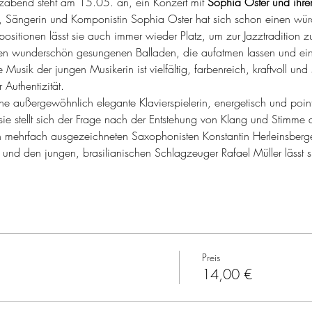
zabend steht am 15.05. an, ein Konzert mit 
Sophia Oster und ihre
n, Sängerin und Komponistin Sophia Oster hat sich schon einen würdi
sitionen lässt sie auch immer wieder Platz, um zur Jazztradition 
en wunderschön gesungenen Balladen, die aufatmen lassen und ein
Musik der jungen Musikerin ist vielfältig, farbenreich, kraftvoll und
Authentizität.
eine außergewöhnlich elegante Klavierspielerin, energetisch und pointie
sie stellt sich der Frage nach der Entstehung von Klang und Stimme
en mehrfach ausgezeichneten Saxophonisten Konstantin Herleinsbe
 und den jungen, brasilianischen Schlagzeuger Rafael Müller lässt 
Preis
14,00 €