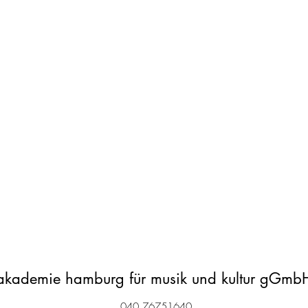
akademie hamburg für musik und kultur gGmb
040 76751640