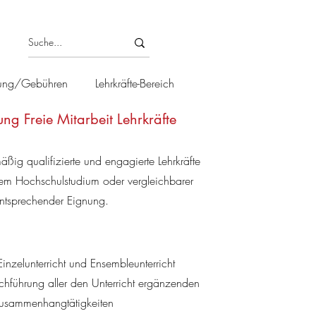
ung/Gebühren
Lehrkräfte-Bereich
ung Freie Mitarbeit Lehrkräfte
ßig qualifizierte und engagierte Lehrkräfte
em Hochschulstudium oder vergleichbarer
entsprechender Eignung.
 Einzelunterricht und Ensembleunterricht
chführung aller den Unterricht ergänzenden
Zusammenhangtätigkeiten